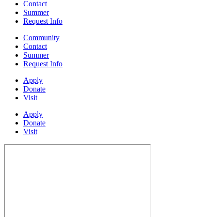
Contact
Summer
Request Info
Community
Contact
Summer
Request Info
Apply
Donate
Visit
Apply
Donate
Visit