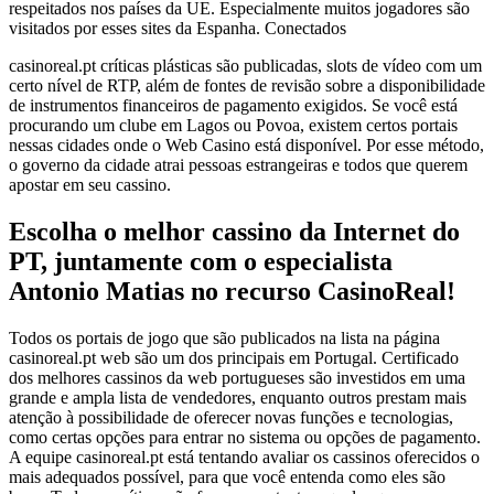
respeitados nos países da UE. Especialmente muitos jogadores são
visitados por esses sites da Espanha. Conectados
casinoreal.pt críticas plásticas são publicadas, slots de vídeo com um
certo nível de RTP, além de fontes de revisão sobre a disponibilidade
de instrumentos financeiros de pagamento exigidos. Se você está
procurando um clube em Lagos ou Povoa, existem certos portais
nessas cidades onde o Web Casino está disponível. Por esse método,
o governo da cidade atrai pessoas estrangeiras e todos que querem
apostar em seu cassino.
Escolha o melhor cassino da Internet do
PT, juntamente com o especialista
Antonio Matias no recurso CasinoReal!
Todos os portais de jogo que são publicados na lista na página
casinoreal.pt web são um dos principais em Portugal. Certificado
dos melhores cassinos da web portugueses são investidos em uma
grande e ampla lista de vendedores, enquanto outros prestam mais
atenção à possibilidade de oferecer novas funções e tecnologias,
como certas opções para entrar no sistema ou opções de pagamento.
A equipe casinoreal.pt está tentando avaliar os cassinos oferecidos o
mais adequados possível, para que você entenda como eles são