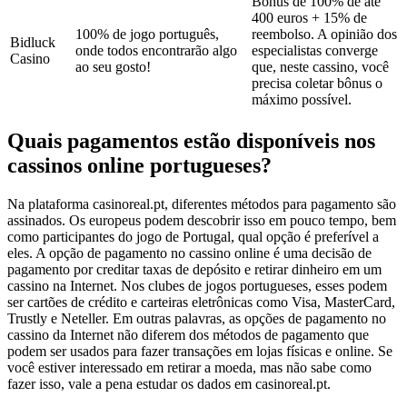
Bônus de 100% de até
400 euros + 15% de
100% de jogo português,
reembolso. A opinião dos
Bidluck
onde todos encontrarão algo
especialistas converge
Casino
ao seu gosto!
que, neste cassino, você
precisa coletar bônus o
máximo possível.
Quais pagamentos estão disponíveis nos
cassinos online portugueses?
Na plataforma casinoreal.pt, diferentes métodos para pagamento são
assinados. Os europeus podem descobrir isso em pouco tempo, bem
como participantes do jogo de Portugal, qual opção é preferível a
eles. A opção de pagamento no cassino online é uma decisão de
pagamento por creditar taxas de depósito e retirar dinheiro em um
cassino na Internet. Nos clubes de jogos portugueses, esses podem
ser cartões de crédito e carteiras eletrônicas como Visa, MasterCard,
Trustly e Neteller. Em outras palavras, as opções de pagamento no
cassino da Internet não diferem dos métodos de pagamento que
podem ser usados ​​para fazer transações em lojas físicas e online. Se
você estiver interessado em retirar a moeda, mas não sabe como
fazer isso, vale a pena estudar os dados em casinoreal.pt.