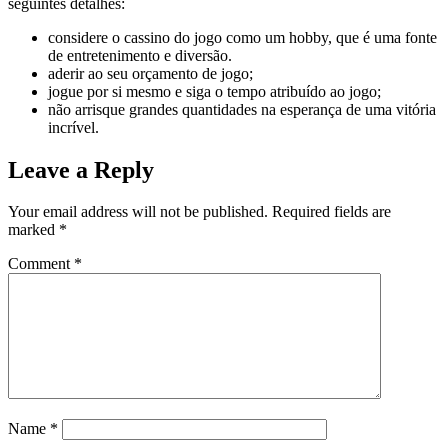
seguintes detalhes:
considere o cassino do jogo como um hobby, que é uma fonte
de entretenimento e diversão.
aderir ao seu orçamento de jogo;
jogue por si mesmo e siga o tempo atribuído ao jogo;
não arrisque grandes quantidades na esperança de uma vitória
incrível.
Leave a Reply
Your email address will not be published.
Required fields are
marked
*
Comment
*
Name
*