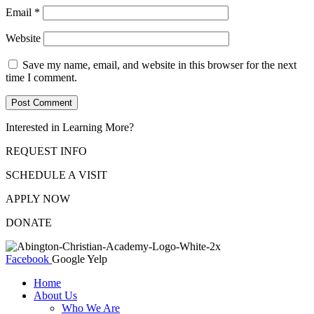
Email
*
Website
Save my name, email, and website in this browser for the next
time I comment.
Interested in Learning More?
REQUEST INFO
SCHEDULE A VISIT
APPLY NOW
DONATE
Facebook
Google
Yelp
Home
About Us
Who We Are