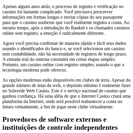
Apenas alguns anos atrás, o processo de registro e verificação no
cassino foi bastante complicado. Você precisava prescrever
informações em formas longas e enviar cópias do seu passaporte
para que o cassino soubesse que você realmente registra a conta. Ao
mesmo tempo, após a introdução do Bankid e os chamados cassinos
online sem registro, a emoção é radicalmente diferente.
Agora você precisa confirmar de maneira rápida e fácil seus dados
usando o identificador do banco e, se você selecionou um cassino
sem contabilidade, não há necessidade de registros de longo prazo.
A entrada real do sistema consistirá em certas etapas simples.
Portanto, um cassino online com registro simples, usando o que a
tecnologia moderna pode oferecer.
As opções modernas estão disponíveis em clubes de terra. Apesar do
grande número de teias da web, o depósito mínimo é realmente fazer
no Solverde Web Casino. Este é o serviço nacional de cassino que
ganhou confiança. Há uma idéia de que o Internet Casino criará uma
plataforma da Internet, onde será possível reabastecer a conta no
futuro virtualmente, a fim de jogar neste clube virtualmente.
Provedores de software externos e
instituições de controle independentes