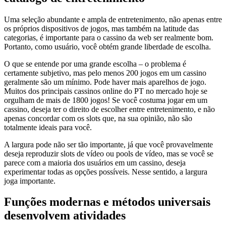
Uma seleção abundante e ampla de entretenimento, não apenas entre
os próprios dispositivos de jogos, mas também na latitude das
categorias, é importante para o cassino da web ser realmente bom.
Portanto, como usuário, você obtém grande liberdade de escolha.
O que se entende por uma grande escolha – o problema é
certamente subjetivo, mas pelo menos 200 jogos em um cassino
geralmente são um mínimo. Pode haver mais aparelhos de jogo.
Muitos dos principais cassinos online do PT no mercado hoje se
orgulham de mais de 1800 jogos! Se você costuma jogar em um
cassino, deseja ter o direito de escolher entre entretenimento, e não
apenas concordar com os slots que, na sua opinião, não são
totalmente ideais para você.
A largura pode não ser tão importante, já que você provavelmente
deseja reproduzir slots de vídeo ou pools de vídeo, mas se você se
parece com a maioria dos usuários em um cassino, deseja
experimentar todas as opções possíveis. Nesse sentido, a largura
joga importante.
Funções modernas e métodos universais
desenvolvem atividades