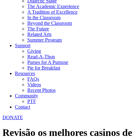
Dialectic Stage
The Academic Experience
A Tradition of Excellence
In the Classroom
Beyond the Classroom
The Future
Related Arts
Summer Program
Support
Giving
Read-A-Thon
Purses for A Purpose
Pie for Breakfast
Resources
FAQs
Videos
Recent Photos
Community
PTF
Contact
DONATE
Revisão os melhores casinos de