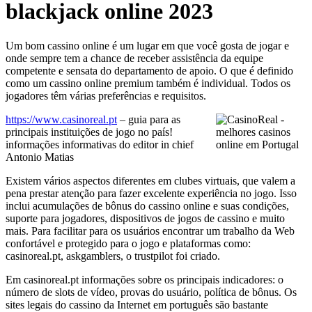
blackjack online 2023
Um bom cassino online é um lugar em que você gosta de jogar e
onde sempre tem a chance de receber assistência da equipe
competente e sensata do departamento de apoio. O que é definido
como um cassino online premium também é individual. Todos os
jogadores têm várias preferências e requisitos.
https://www.casinoreal.pt
– guia para as
principais instituições de jogo no país!
informações informativas do editor in chief
Antonio Matias
Existem vários aspectos diferentes em clubes virtuais, que valem a
pena prestar atenção para fazer excelente experiência no jogo. Isso
inclui acumulações de bônus do cassino online e suas condições,
suporte para jogadores, dispositivos de jogos de cassino e muito
mais. Para facilitar para os usuários encontrar um trabalho da Web
confortável e protegido para o jogo e plataformas como:
casinoreal.pt, askgamblers, o trustpilot foi criado.
Em casinoreal.pt informações sobre os principais indicadores: o
número de slots de vídeo, provas do usuário, política de bônus. Os
sites legais do cassino da Internet em português são bastante