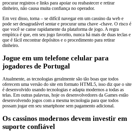
procurar registros e links para apoiar ou reabastecer e retirar
dinheiro, não causa muita confiança no operador.
Em vez disso, torna – se difícil navegar em um cassino da web e
pode ser desagradável sentar e procurar uma chave -chave. O risco é
que você se canse rapidamente da plataforma de jogo. A regra
empírica é que, em seu jogo favorito, nunca há mais de duas teclas e
que é fácil encontrar depósitos e o procedimento para retirar
dinheiro.
Jogue em um telefone celular para
jogadores de Portugal
Atualmente, as tecnologias geralmente são tão boas que todos
oferecem uma versão do site em formato HTML5, isso diz que o site
é desenvolvido usando tecnologias e adapta modernos a todas as
telas. Em outras palavras, hoje os desenvolvedores da Games estão
desenvolvendo jogos com a mesma tecnologia para que todos
possam jogar em seu smartphone sem pagamento adicional.
Os cassinos modernos devem investir em
suporte confiável