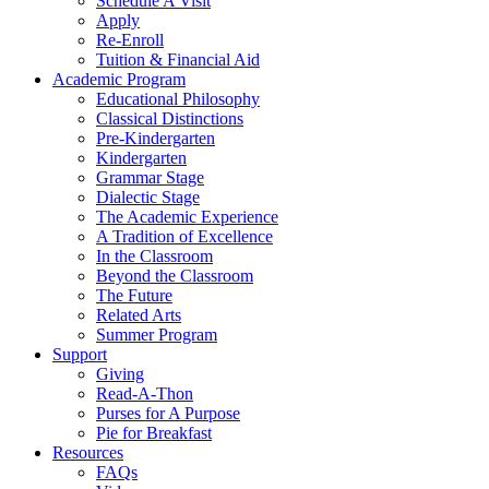
Schedule A Visit
Apply
Re-Enroll
Tuition & Financial Aid
Academic Program
Educational Philosophy
Classical Distinctions
Pre-Kindergarten
Kindergarten
Grammar Stage
Dialectic Stage
The Academic Experience
A Tradition of Excellence
In the Classroom
Beyond the Classroom
The Future
Related Arts
Summer Program
Support
Giving
Read-A-Thon
Purses for A Purpose
Pie for Breakfast
Resources
FAQs