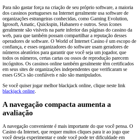
Para não gastar força na criação de seu próprio software, a maioria
dos cassinos portugueses na Internet geralmente usa software de
organizações estrangeiras conhecidas, como Gaming Evolution,
Igrosoft, Amatic, Quickspin, Habanero e outros. Seus ícones
geralmente são visíveis na parte inferior das páginas do cassino da
web, para que também possam compartilhar a reputação desses
operadores de software. O World of Internet Casino é um escopo de
confiança, e esses organizadores do software usam geradores de
números aleatórios para garantir que você seja um jogador, que
todos os números, certas cartas ou ossos de reprodução parecem
incógnitos. Os cassinos online também geralmente têm certificados
em seus sites de organizações independentes que verificaram se
esses GSCs são confiáveis ​​e não são manipulados.
Se você quiser jogar melhor blackjack online, clique neste link
blackjack online
.
A navegação compacta aumenta a
avaliação
A navegação conveniente é mais importante do que você pensa. O
Casino da Internet, que requer muitos cliques para ir ao jogo que
você deseja experimentar e onde você pode ter dificuldade em