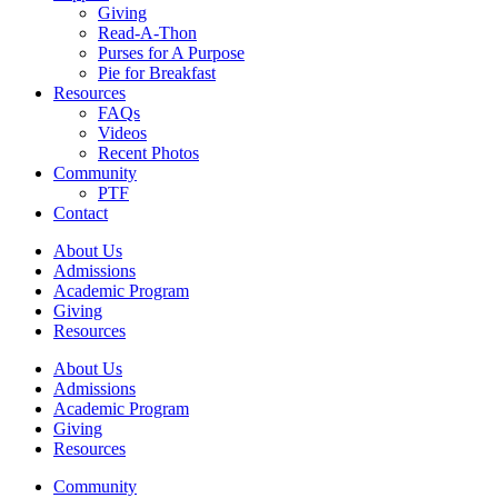
Giving
Read-A-Thon
Purses for A Purpose
Pie for Breakfast
Resources
FAQs
Videos
Recent Photos
Community
PTF
Contact
About Us
Admissions
Academic Program
Giving
Resources
About Us
Admissions
Academic Program
Giving
Resources
Community