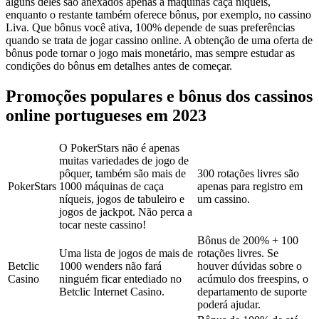
alguns deles são anexados apenas a máquinas caça níqueis,
enquanto o restante também oferece bônus, por exemplo, no cassino
Liva. Que bônus você ativa, 100% depende de suas preferências
quando se trata de jogar cassino online. A obtenção de uma oferta de
bônus pode tornar o jogo mais monetário, mas sempre estudar as
condições do bônus em detalhes antes de começar.
Promoções populares e bônus dos cassinos
online portugueses em 2023
O PokerStars não é apenas
muitas variedades de jogo de
pôquer, também são mais de
300 rotações livres são
PokerStars
1000 máquinas de caça
apenas para registro em
níqueis, jogos de tabuleiro e
um cassino.
jogos de jackpot. Não perca a
tocar neste cassino!
Bônus de 200% + 100
Uma lista de jogos de mais de
rotações livres. Se
Betclic
1000 wenders não fará
houver dúvidas sobre o
Casino
ninguém ficar entediado no
acúmulo dos freespins, o
Betclic Internet Casino.
departamento de suporte
poderá ajudar.